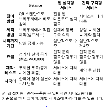
앱 설치형
견적·구축형
Petanco
서비스
서비스
QR 스캔만으로
전용 앱
참여
서비스에 따라
브라우저에서 바로
다운로드·설치
방법
다름
참여
필요
제작
브라우저에서 직접
업체에 등록·
상담 → 제안
방법
제작(셀프서브)
구축 의뢰
→ 계약 절차
시작까지
일반적으로 수
일반적으로
당일 공개 가능
기간
주
2~4주
견적 문의
견적 문의
정가제·전액 공개
요금
필요한 경우가
필요한 경우가
(최소 ₩60,000)
많음
많음
제작·
무제한 무료(공개
서비스에 따라
계약 후 진행
테스트
시에만 과금)
다름
한국어·영어·일본어
서비스에 따라
서비스에 따라
다국어
+ AI 번역
다름
다름
※ '앱 설치형'·'견적·구축형'은 일반적인 서비스 형태를
기준으로 한 비교이며, 개별 서비스에 따라 다를 수 있습니다.