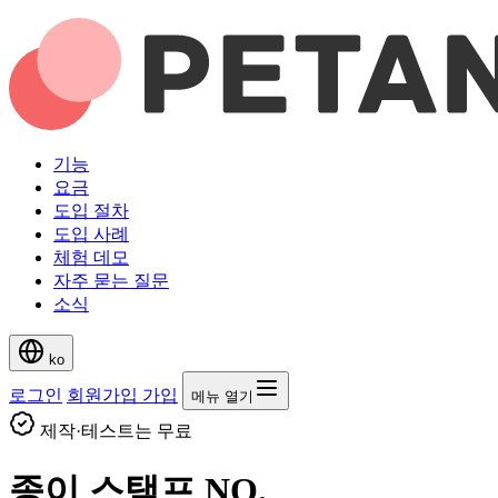
기능
요금
도입 절차
도입 사례
체험 데모
자주 묻는 질문
소식
ko
로그인
회원가입
가입
메뉴 열기
제작·테스트는 무료
종이 스탬프
NO.