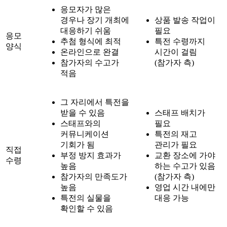
응모자가 많은
경우나 장기 개최에
상품 발송 작업이
대응하기 쉬움
필요
응모
추첨 형식에 최적
특전 수령까지
양식
온라인으로 완결
시간이 걸림
참가자의 수고가
(참가자 측)
적음
그 자리에서 특전을
받을 수 있음
스태프 배치가
스태프와의
필요
커뮤니케이션
특전의 재고
기회가 됨
관리가 필요
직접
부정 방지 효과가
교환 장소에 가야
수령
높음
하는 수고가 있음
참가자의 만족도가
(참가자 측)
높음
영업 시간 내에만
특전의 실물을
대응 가능
확인할 수 있음