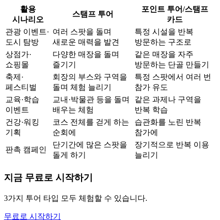
활용
포인트 투어/스탬프
스탬프 투어
시나리오
카드
관광 이벤트·
여러 스팟을 돌며
특정 시설을 반복
도시 탐방
새로운 매력을 발견
방문하는 구조로
상점가·
다양한 매장을 돌며
같은 매장을 자주
쇼핑몰
즐기기
방문하는 단골 만들기
축제·
회장의 부스와 구역을
특정 스팟에서 여러 번
페스티벌
돌며 체험 늘리기
참가 유도
교육·학습
교내·박물관 등을 돌며
같은 과제나 구역을
이벤트
배우는 체험
반복 학습
건강·워킹
코스 전체를 걷게 하는
습관화를 노린 반복
기획
순회에
참가에
단기간에 많은 스팟을
장기적으로 반복 이용
판촉 캠페인
돌게 하기
늘리기
지금 무료로 시작하기
3가지 투어 타입 모두 체험할 수 있습니다.
무료로 시작하기