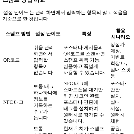
'설정 난이도'는 관리 화면에서 입력하는 항목의 많고 적음을
기준으로 한 것입니다.
활용
스탬프 방법
설정 난이도
특징
시나리오
상점가
쉬움
관리
포스터나 게시물의
매장,
화면에서
QR코드를 스캔하면
이벤트
QR코드
입력할
스탬프 획득 가능.
회장 내,
항목이
심플하고 폭넓게
실내 스팟
없습니다
사용할 수 있습니다.
등
NFC 태그에
포스터·
보통
태그
스마트폰을 대기만
간판
하나하나에
하면 체크인 완료.
설치,
정보를
NFC 태그
포스터나 간판에
실내
기록하는
태그를 설치하여
시설,
수고가
원터치로 참가할 수
원터치
듭니다
있습니다.
체험
보통
현재 위치가 스탬프
공원,