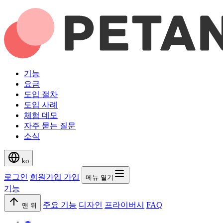
기능
요금
도입 절차
도입 사례
체험 데모
자주 묻는 질문
소식
ko
로그인
회원가입
가입
메뉴 열기
기능
주요 기능
디자인
프라이버시
FAQ
맨 위