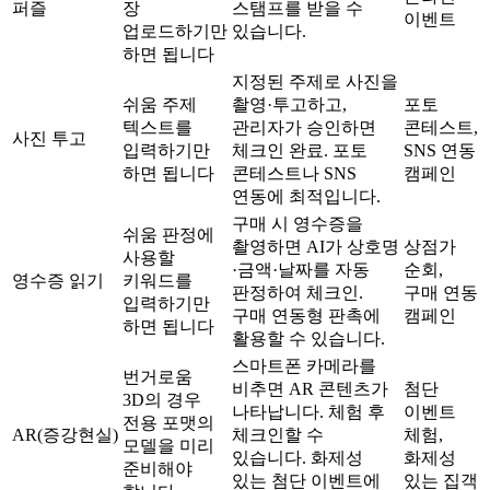
퍼즐
장
스탬프를 받을 수
이벤트
업로드하기만
있습니다.
하면 됩니다
지정된 주제로 사진을
쉬움
주제
촬영·투고하고,
포토
텍스트를
관리자가 승인하면
콘테스트,
사진 투고
입력하기만
체크인 완료. 포토
SNS 연동
하면 됩니다
콘테스트나 SNS
캠페인
연동에 최적입니다.
구매 시 영수증을
쉬움
판정에
촬영하면 AI가 상호명
상점가
사용할
·금액·날짜를 자동
순회,
영수증 읽기
키워드를
판정하여 체크인.
구매 연동
입력하기만
구매 연동형 판촉에
캠페인
하면 됩니다
활용할 수 있습니다.
스마트폰 카메라를
번거로움
비추면 AR 콘텐츠가
첨단
3D의 경우
나타납니다. 체험 후
이벤트
전용 포맷의
AR(증강현실)
체크인할 수
체험,
모델을 미리
있습니다. 화제성
화제성
준비해야
있는 첨단 이벤트에
있는 집객