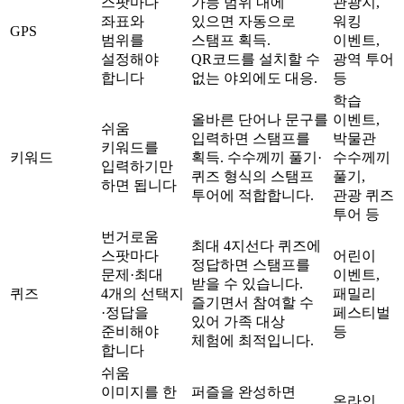
스팟마다
가능 범위 내에
관광지,
좌표와
있으면 자동으로
워킹
GPS
범위를
스탬프 획득.
이벤트,
설정해야
QR코드를 설치할 수
광역 투어
합니다
없는 야외에도 대응.
등
학습
올바른 단어나 문구를
이벤트,
쉬움
입력하면 스탬프를
박물관
키워드를
키워드
획득. 수수께끼 풀기·
수수께끼
입력하기만
퀴즈 형식의 스탬프
풀기,
하면 됩니다
투어에 적합합니다.
관광 퀴즈
투어 등
번거로움
최대 4지선다 퀴즈에
스팟마다
어린이
정답하면 스탬프를
문제·최대
이벤트,
받을 수 있습니다.
퀴즈
4개의 선택지
패밀리
즐기면서 참여할 수
·정답을
페스티벌
있어 가족 대상
준비해야
등
체험에 최적입니다.
합니다
쉬움
이미지를 한
퍼즐을 완성하면
온라인