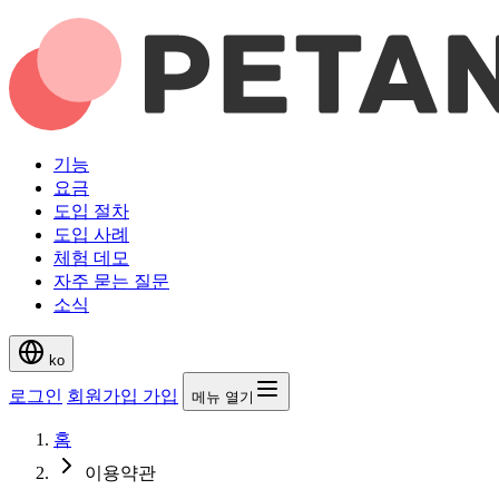
기능
요금
도입 절차
도입 사례
체험 데모
자주 묻는 질문
소식
ko
로그인
회원가입
가입
메뉴 열기
홈
이용약관