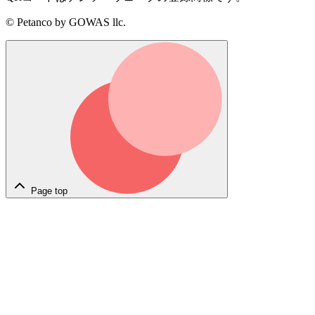
© Petanco by GOWAS llc.
Page top