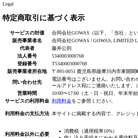
Legal
特定商取引に基づく表示
サービスの対価
合同会社GOWAS（以下、「当社」といい
販売事業者名
合同会社GOWAS / GOWAS, LIMITED LI
代表者
藤井公則
法人番号
5340003000768
登録番号
T5340003000768
販売事業者所在地
〒895-0051 鹿児島県薩摩川内市東開聞町1
電話番号はございません。お問い合わ
問い合わせ先
ールアドレス宛にご連絡いたします。
営業時間
10:00〜17:00（土・日・祝日、年末
サービスの利用料金
利用料金
をご参照ください。
利用料金の支払方法
本サイトに掲載する内容で、クレジッ
消費税（適用税率10%）
利用料金以外に必要
申し込み手続きにかかる通信料及