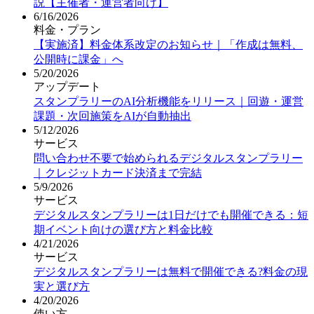
説【主催者・運営者向け】
6/16/2026
料金・プラン
【実施済】料金体系改定のお知らせ｜「作成は無料、
公開時に課金」へ
5/20/2026
アップデート
スタンプラリーのAI分析機能をリリース｜回遊・運営
課題・次回施策をAIが自動抽出
5/12/2026
サービス
問い合わせ不要で始められるデジタルスタンプラリー
｜クレジットカード決済まで完結
5/9/2026
サービス
デジタルスタンプラリーは1日だけでも開催できる：短
期イベント向けの選び方と料金比較
4/21/2026
サービス
デジタルスタンプラリーは無料で開催できる?料金の現
実と選び方
4/20/2026
使い方