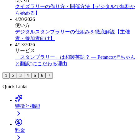
クイズラリーの作り方・開催方法【デジタルで無料か
ら始める】
4/20/2026
使い方
デジタルスタンプラリーの仕組みを徹底解説【主催
者・参加者向け】
4/13/2026
サービス
「スタンプラリー」は和製英語？ ― Petancoが”ちゃん
と翻訳”にこだわる理由
1
2
3
4
5
6
7
Quick Links
特徴と機能
料金