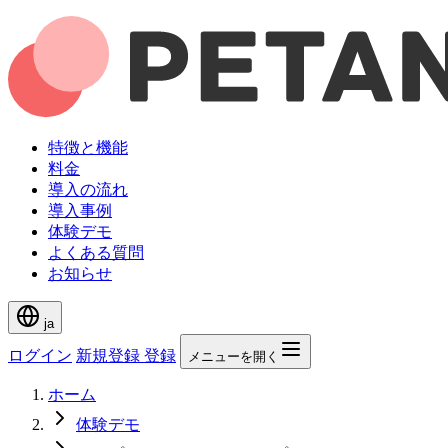
特徴と機能
料金
導入の流れ
導入事例
体験デモ
よくある質問
お知らせ
ja
ログイン
新規登録
登録
メニューを開く
ホーム
体験デモ