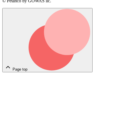
© Petanco by GOWAS llc.
Page top