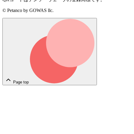
© Petanco by GOWAS llc.
Page top