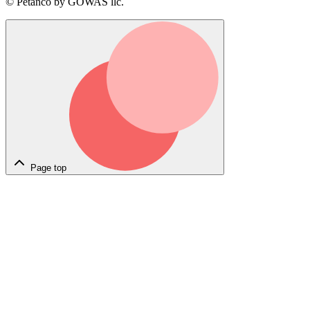
© Petanco by GOWAS llc.
Page top