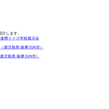
紹介します。
E連携
クイズ
学校
展示会
鹿児島県 薩摩川内市）