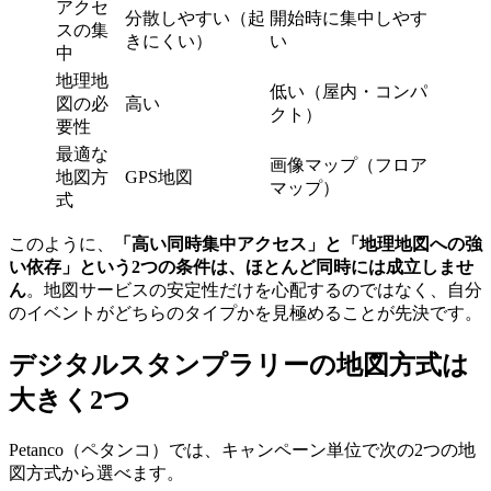
アクセ
分散しやすい（起
開始時に集中しやす
スの集
きにくい）
い
中
地理地
低い（屋内・コンパ
図の必
高い
クト）
要性
最適な
画像マップ（フロア
地図方
GPS地図
マップ）
式
このように、
「高い同時集中アクセス」と「地理地図への強
い依存」という2つの条件は、ほとんど同時には成立しませ
ん
。地図サービスの安定性だけを心配するのではなく、自分
のイベントがどちらのタイプかを見極めることが先決です。
デジタルスタンプラリーの地図方式は
大きく2つ
Petanco（ペタンコ）では、キャンペーン単位で次の2つの地
図方式から選べます。