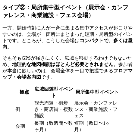
タイプ②：局所集中型イベント（展示会・カンフ
ァレンス・商業施設・フェス会場）
一方、開始時刻に人が一斉に集まる集中アクセスが起こりや
すいのは、会場が一箇所にまとまった短期・局所型のイベン
トです。ところが、こうした会場は
コンパクトで、多くは屋
内
。
そもそもGPSが届きにくく、広域を移動するわけでもないた
め、
地理的な地図機能はほとんど必要とされません
。参加者
が本当に欲しいのは、会場全体を一目で把握できる
フロアマ
ップ・会場案内図
です。
広域回遊型イベン
観点
局所集中型イベント
ト
観光周遊・街歩
展示会・カンファレ
例
き・商店街・複数
ンス・商業施設・フ
施設
ェス
長期（数週間〜数
短期（数日〜1ヶ
会期
ヶ月）
月）