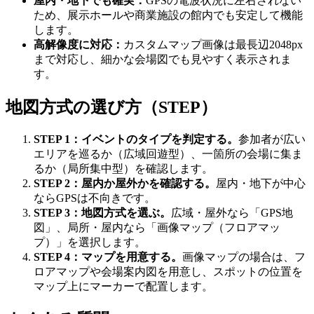
屋内・地下でも確実：
GPSの電波状況に左右されない
ため、展示ホールや商業施設の館内でも安定して機能
します。
高解像度に対応：
カスタムマップ画像は最長辺2048px
まで対応し、細かな会場図でも見やすく表示されま
す。
地図方式の選び方（STEP）
STEP 1：イベントのタイプを判定する。
参加者が広い
エリアを巡るか（広域回遊型）、一箇所の会場に集ま
るか（局所集中型）を確認します。
STEP 2：屋内か屋外かを確認する。
屋内・地下が中心
ならGPSは不向きです。
STEP 3：地図方式を選ぶ。
広域・屋外なら「GPS地
図」、局所・屋内なら「画像マップ（フロアマッ
プ）」を選択します。
STEP 4：マップを用意する。
画像マップの場合は、フ
ロアマップや会場案内図を用意し、スポットの位置を
マップ上にマーカーで配置します。