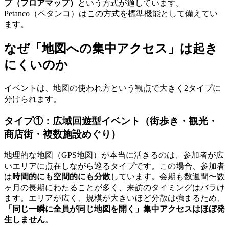
プ（フロアマップ）
という方式が適しています。
Petanco（ペタンコ）はこの方式を標準機能として備えてい
ます。
なぜ「地図への集中アクセス」は起き
にくいのか
イベントは、地図の使われ方という観点で大きく2タイプに
分けられます。
タイプ①：広域回遊型イベント（街歩き・観光・
商店街・複数施設めぐり）
地理的な地図（GPS地図）が本当に活きるのは、参加者が広
いエリアに点在しながら巡るタイプです。この場合、参加者
は
時間的にも空間的にも分散
しています。会期も数週間〜数
ヶ月の長期にわたることが多く、来訪のタイミングはバラけ
ます。エリアが広く、規模が大きいほど分散は強まるため、
「同じ一瞬に全員が同じ地図を開く」集中アクセスはほぼ発
生しません
。