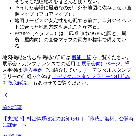
そもそも地理地図をほとんど使わない。
そうした会場に最適なのが、外部地図に依存しない画
像マップ（フロアマップ）。
地図サービスの安定性を心配する前に、自分のイベン
トに合った地図方式を選ぶことが本質。
Petanco（ペタンコ）は、広域向けのGPS地図と、局
所・屋内向けの画像マップの両方を標準で備えてい
る。
地図機能を含む各機能の詳細は
機能一覧
をご覧ください。
展示会・カンファレンスでの活用は
展示会向けページ
、導
入事例は
導入事例
でご紹介しています。デジタルスタンプ
ラリーの仕組み全体は
「デジタルスタンプラリーの仕組み
を徹底解説」
もあわせてご覧ください。
前の記事
【実施済】料金体系改定のお知らせ｜「作成は無料、公開時
に課金」へ